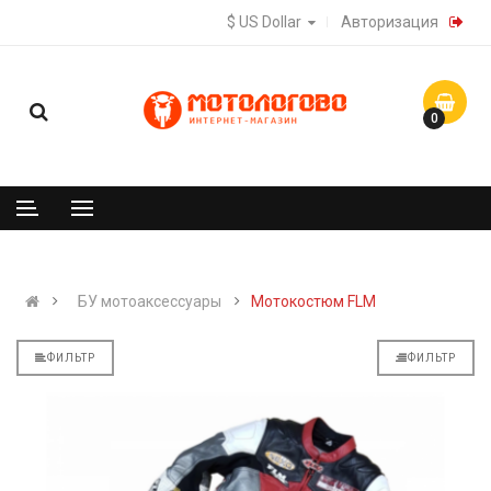
$ US Dollar
Авторизация
0
БУ мотоаксессуары
Мотокостюм FLM
ФИЛЬТР
ФИЛЬТР