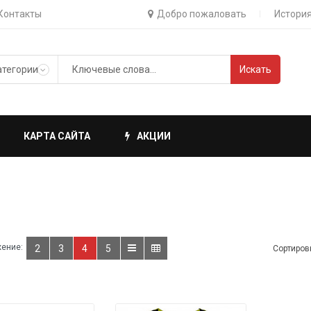
Контакты
Добро пожаловать
История
Искать
КАРТА САЙТА
АКЦИИ
ение:
2
3
4
5
Сортиров