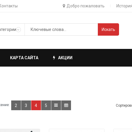
Контакты
Добро пожаловать
История
Искать
КАРТА САЙТА
АКЦИИ
ение:
2
3
4
5
Сортиров