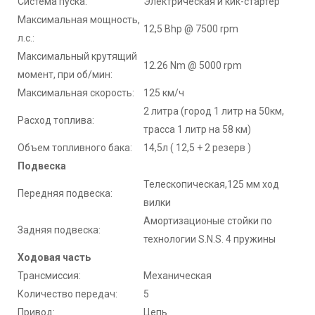
Система пуска:
Электрическая и кик-стартер
Максимальная мощность,
12,5 Bhp @ 7500 rpm
л.с.:
Максимальный крутящий
12.26 Nm @ 5000 rpm
момент, при об/мин:
Максимальная скорость:
125 км/ч
2 литра (город 1 литр на 50км,
Расход топлива:
трасса 1 литр на 58 км)
Объем топливного бака:
14,5л ( 12,5 + 2 резерв )
Подвеска
Телескопическая,125 мм ход
Передняя подвеска:
вилки
Амортизационые стойки по
Задняя подвеска:
технологии S.N.S. 4 пружины
Ходовая часть
Трансмиссия:
Механическая
Количество передач:
5
Привод:
Цепь