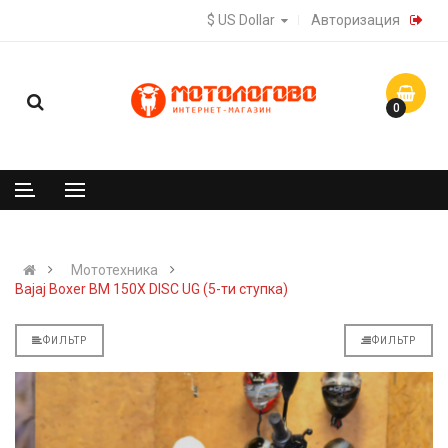
$ US Dollar
Авторизация
0
Мототехника
Bajaj Boxer BM 150X DISC UG (5-ти ступка)
ФИЛЬТР
ФИЛЬТР