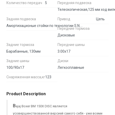
Количество передач
5
Передняя подвеска
Телескопическая,125 мм ход вил
Задняя подвеска
Привод
Цепь
Амортизационые стойки по технологии S.N.S. 4 пружины
Передние тормоза
Дисковые
Задние тормоза
Передние шины
Барабанные, 130мм
3.00х17
Задние шины
Диски
100/90х17
Легкосплавные
Снаряженная масса,кг
123
Product Description
B
ajaj Boxer BM 150X DISC является
усовершенствованной версией самого себя - уже всеми