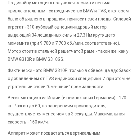
По дизайну мотоцикл получился весьма и весьма
привлекательным - сотрудничество BMW и TVS, о котором
было объявлено в прошлом, приносит свои плоды. Силовой
агрегат - 310-кубовый одноцилиндровый мотор,
выдающий 34 лошадиных силы и 27,3 Нм крутящего
момемнта (при 9 700 и 7 700 об./мин. соответственно).
Мотор стоит в стальной решетчатой раме - такой же, как у
BMW G310R и BMW G310GS.
Фактически - это BMW G310R, только в обвесе, да вдобавок
с добавлением от TVS индийской специфики. И при этом не
утративший своей "бмв-шной" премиальности.
Весит мотоцикл из Индии (и немножко из Германии) - 170
кг. Разгон до 60, по заверениям производителя,
осуществляется менее чем за 3 секунды. Максимальная
скорость - 160 км/ч.
Аппарат может похвастаться вертикальным