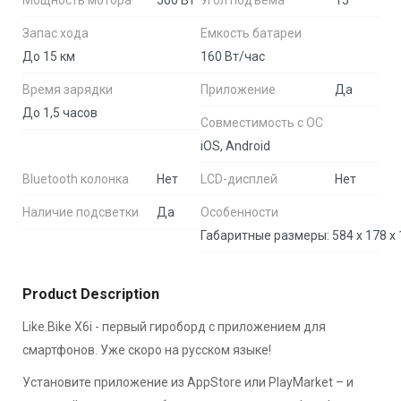
Мощность мотора
500 Вт
Угол подъема
15°
Запас хода
Емкость батареи
До 15 км
160 Вт/час
Время зарядки
Приложение
Да
До 1,5 часов
Совместимость с ОС
iOS, Android
Bluetooth колонка
Нет
LCD-дисплей
Нет
Наличие подсветки
Да
Особенности
Product Description
Like.Bike X6i - первый гироборд с приложением для
смартфонов. Уже скоро на русском языке!
Установите приложение из AppStore или PlayMarket – и