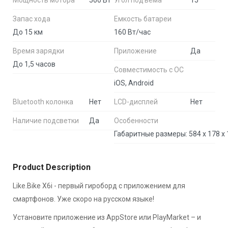
Мощность мотора
500 Вт
Угол подъема
15°
Запас хода
Емкость батареи
До 15 км
160 Вт/час
Время зарядки
Приложение
Да
До 1,5 часов
Совместимость с ОС
iOS, Android
Bluetooth колонка
Нет
LCD-дисплей
Нет
Наличие подсветки
Да
Особенности
Product Description
Like.Bike X6i - первый гироборд с приложением для
смартфонов. Уже скоро на русском языке!
Установите приложение из AppStore или PlayMarket – и