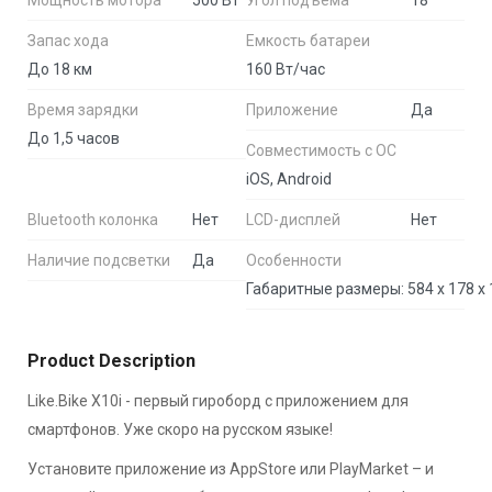
Мощность мотора
500 Вт
Угол подъема
18°
Запас хода
Емкость батареи
До 18 км
160 Вт/час
Время зарядки
Приложение
Да
До 1,5 часов
Совместимость с ОС
iOS, Android
Bluetooth колонка
Нет
LCD-дисплей
Нет
Наличие подсветки
Да
Особенности
Product Description
Like.Bike X10i - первый гироборд с приложением для
смартфонов. Уже скоро на русском языке!
Установите приложение из AppStore или PlayMarket – и