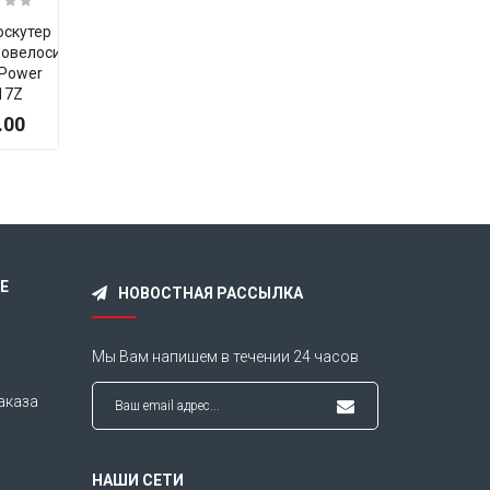
оскутер
Электроскутер
Электроскутер
ровелосипед)
(Электровелосипед)
Energy Power
 Power
YADEA EM
TDWG65Z/T3
17Z
219-A
$1230.00
.00
$755.00
×
Е
НОВОСТНАЯ РАССЫЛКА
Мы Вам напишем в течении
24 часов
аказа
НАШИ СЕТИ