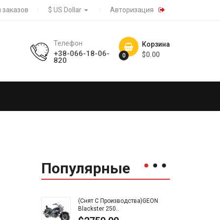
 заказов
$ US Dollar
Авторизация
Телефон
Корзина
+38-066-18-06-
$0.00
0
820
Популярные
(Снят С Производства)GEON
(Сня
Blackster 250..
Road