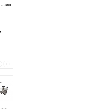
 должен
й