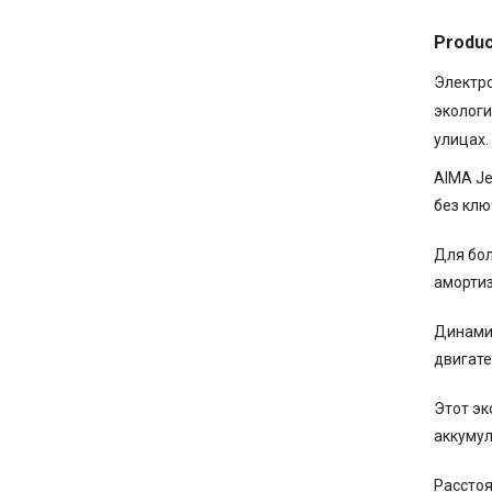
Produc
Электро
экологи
улицах.
AIMA Je
без клю
Для бол
амортиз
Динами
двигате
Этот эк
аккумул
Расстоя