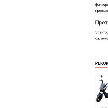
факторо
превыша
Прот
Электро
системо
РЕКО