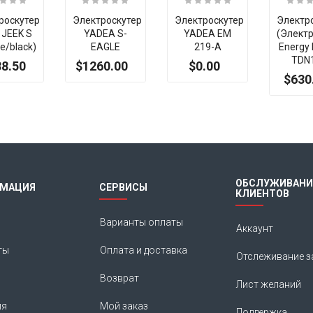
роскутер
Электроскутер
Электроскутер
Электр
 JEEK S
YADEA S-
YADEA EM
(Элект
e/black)
EAGLE
219-A
Energy
TDN
8.50
$1260.00
$0.00
$630
Итак, Extra Slider: Нет объектов для показа!
ОБСЛУЖИВАНИ
МАЦИЯ
СЕРВИСЫ
КЛИЕНТОВ
Варианты оплаты
Аккаунт
ты
Оплата и доставка
Отслеживание з
Возврат
Лист желаний
ия
Мой заказ
Поддержка