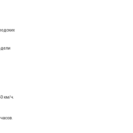
ородских
одели
0 км/ч.
часов.