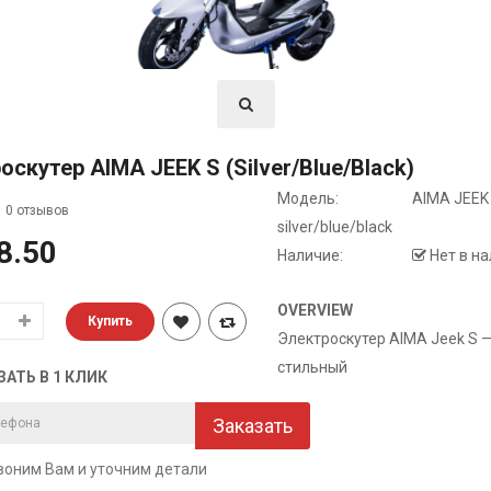
оскутер AIMA JEEK S (silver/blue/black)
Модель:
AIMA JEEK
0 отзывов
silver/blue/black
8.50
Наличие:
Нет в н
OVERVIEW
Электроскутер AIMA Jeek S 
стильный
ЗАТЬ В 1 КЛИК
Заказать
оним Вам и уточним детали