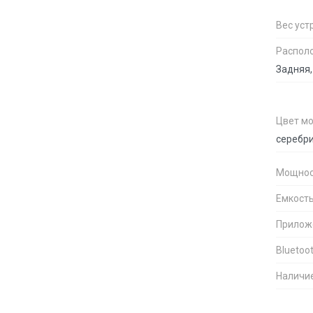
Вес уст
Распол
Задняя,
Цвет м
серебри
Мощнос
Емкость
Прилож
Bluetoo
Наличи