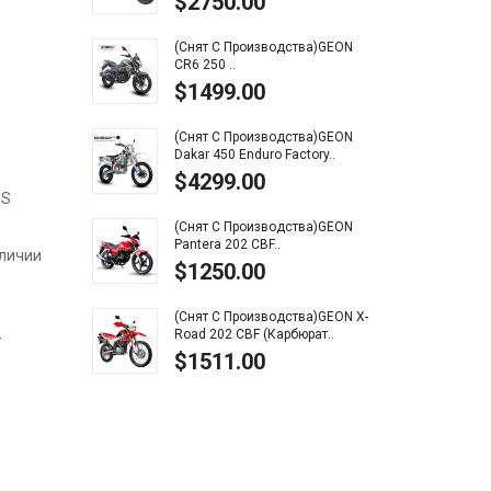
$2750.00
$1
(Снят С Производства)GEON
Baja
CR6 250 ..
$2
$1499.00
Baja
(Снят С Производства)GEON
$2
Dakar 450 Enduro Factory..
$4299.00
 S
Baja
$9
(Снят С Производства)GEON
Pantera 202 CBF..
аличии
$1250.00
Baja
$9
(Снят С Производства)GEON X-
Road 202 CBF (карбюрат..
—
$1511.00