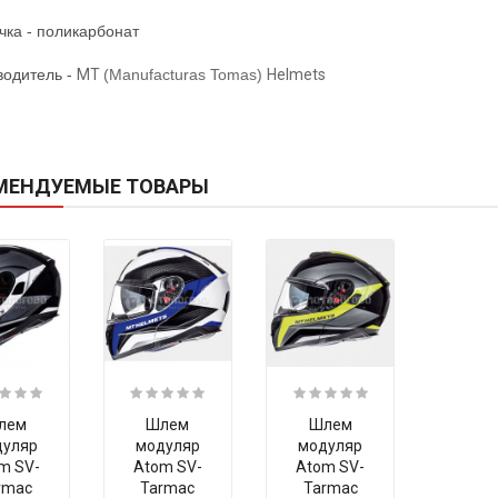
чка - поликарбонат
водитель -
MT
(Manufacturas Tomas)
Helmets
МЕНДУЕМЫЕ ТОВАРЫ
лем
Шлем
Шлем
дуляр
модуляр
модуляр
m SV-
Atom SV-
Atom SV-
rmac
Tarmac
Tarmac