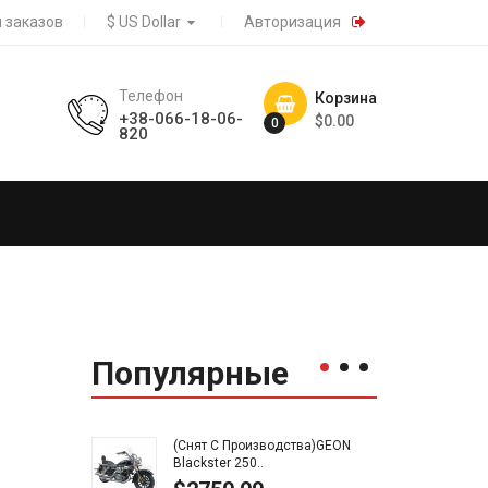
 заказов
$ US Dollar
Авторизация
Телефон
Корзина
+38-066-18-06-
$0.00
0
820
Популярные
(Снят С Производства)GEON
(Сня
Blackster 250..
Road