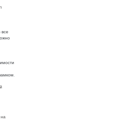
п
 все
можно
димости
замком.
й
 на