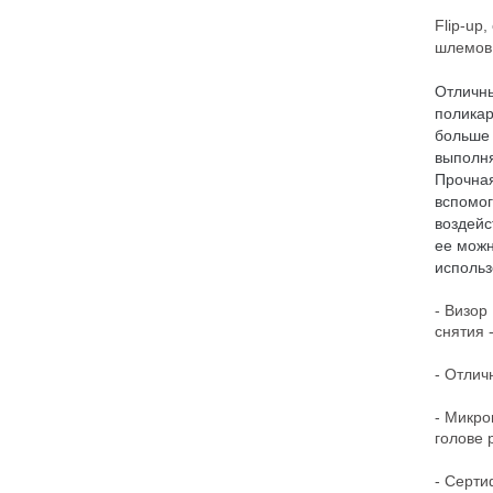
Flip-up
шлемов.
Отличны
поликар
больше 
выполня
Прочная
вспомог
воздейс
ее можн
использ
-
Визор
снятия -
- Отлич
- Микро
голове 
- Серт