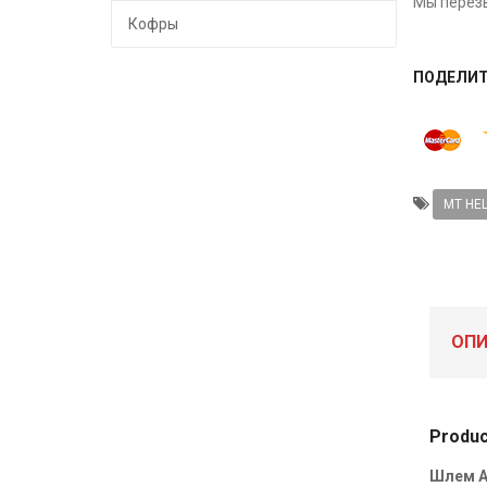
Мы перезв
Кофры
ПОДЕЛИ
MT HE
ОПИ
Produc
Шлем A