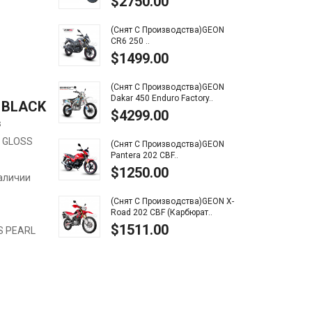
$2750.00
$1
(Снят С Производства)GEON
Baja
CR6 250 ..
$2
$1499.00
Baja
(Снят С Производства)GEON
$2
Dakar 450 Enduro Factory..
 BLACK
$4299.00
s
Baja
 GLOSS
$9
(Снят С Производства)GEON
Pantera 202 CBF..
$1250.00
Baja
наличии
$9
(Снят С Производства)GEON X-
Road 202 CBF (карбюрат..
$1511.00
S PEARL