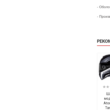
- Оболо
- Прои
з
РЕКО
Ш
мо
Ato
Ta