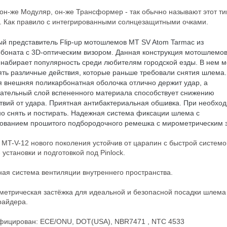
, он-же Модуляр, он-же Трансформер - так обычно называют этот ти
 Как правило с интегрированными солнцезащитными очками.
й представитель Flip-up мотошлемов MT SV Atom Tarmac из
боната с 3D-оптическим визором. Данная конструкция мотошлемов
набирает популярность среди любителям городской езды. В нем 
ть различные действия, которые раньше требовали снятия шлема.
 внешняя поликарбонатная оболочка отлично держит удар, а
ательный слой вспененного материала способствует снижению
твий от удара. Приятная антибактериальная обшивка. При необхо
о снять и постирать. Надежная система фиксации шлема с
ованием прошитого подбородочного ремешка с мирометрическим 
MT-V-12 нового поколения устойчив от царапин с быстрой системо
 установки и подготовкой под Pinlock.
ная система вентиляции внутреннего пространства.
метрическая застёжка для идеальной и безопасной посадки шлема
райдера.
ифицирован:
ЕСЕ/ONU, DOT(USA), NBR7471 , NTC 4533