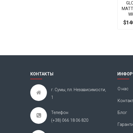
GL
MATT
W
$14
КОНТАКТЫ
ИНФОР
О нас
г. Сумы, пл. Независимости,
1
Контак
Телефон
Блог
(+38) 066 18 06 820
Гарант