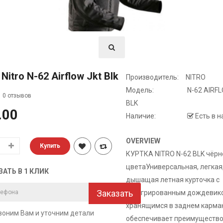
Nitro N-62 Airflow Jkt Blk
Производитель:
NITRO
Модель:
N-62 AIRF
0 отзывов
BLK
.00
Наличие:
Есть в 
OVERVIEW
КУРТКА NITRO N-62 BLK чёрн
цветаУниверсальная, легкая
ЗАТЬ В 1 КЛИК
дышащая летная курточка с
Заказать
интегрированным дождевик
хранящимся в заднем карман
оним Вам и уточним детали
обеспечивает преимущество