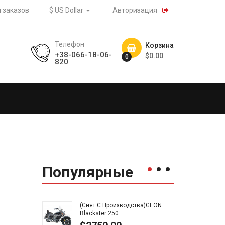
 заказов
$ US Dollar
Авторизация
Телефон
Корзина
+38-066-18-06-
$0.00
0
820
Популярные
(Снят С Производства)GEON
(Сня
Blackster 250..
Road