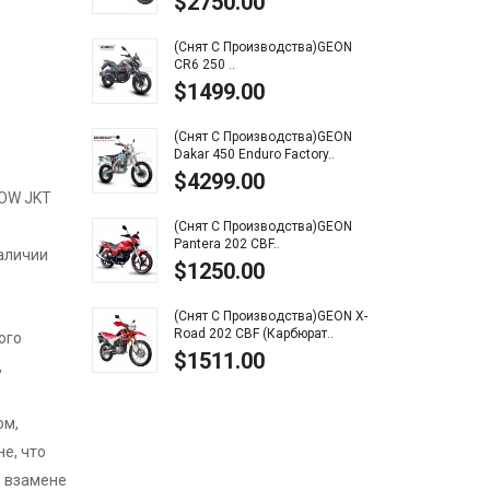
$2750.00
$1
(Снят С Производства)GEON
Baja
CR6 250 ..
$2
$1499.00
Baja
(Снят С Производства)GEON
$2
Dakar 450 Enduro Factory..
$4299.00
LOW JKT
Baja
$9
(Снят С Производства)GEON
Pantera 202 CBF..
наличии
$1250.00
Baja
$9
(Снят С Производства)GEON X-
Road 202 CBF (карбюрат..
ого
$1511.00
,
ом,
е, что
 взамене