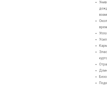
Унив
дожд
взам
Окол
врем
Упло
Усил
Карм
Элас
курт
Отра
Длин
Безо
Подк