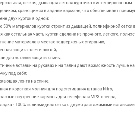
ерсальная, легкая, дышащая летная курточка с интегрированным
евиком, хранящимся в заднем кармане, что обеспечивает преим
ене двух курток в одной;
о 50% материалов куртки строит из дышащей, полиэфирной сетки в
я как остальная часть куртки сделана из прочного, легкого, полиэс
тнение материала в местах подверженых стиранию;
енная защита плеч и локтей;
ан для вставки защиты спины;
тичные вставки на рукавах и на талии дают возможность лучше н
очку под себя;
жающая лента на спине;
ная и короткая молнии для подстегивания штанов Nitro;
пасные внутренние карманы для телефона и MP3-плеера;
ладка - 100% полиамидная сетка с двумя растяжимыми вставками