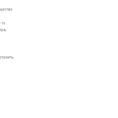
ущество
 то
тра;
астроить
.